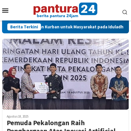
Loncat
Menu
ke
konten
Mobile
Salurkan Hewan Kurban untuk Masyarakat pada Iduladha 1447 H
Berita Terkini
Agustus 18, 2025
Pemuda Pekalongan Raih
Penghargaan Atas Inovasi Artificial