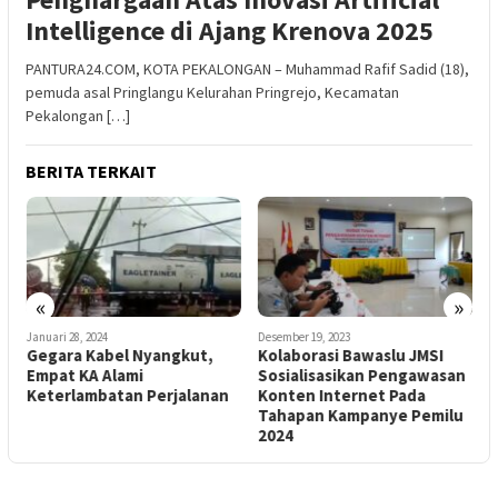
Intelligence di Ajang Krenova 2025
PANTURA24.COM, KOTA PEKALONGAN – Muhammad Rafif Sadid (18),
pemuda asal Pringlangu Kelurahan Pringrejo, Kecamatan
Pekalongan […]
BERITA TERKAIT
«
»
Januari 28, 2024
Desember 19, 2023
N
Gegara Kabel Nyangkut,
Kolaborasi Bawaslu JMSI
I
Empat KA Alami
Sosialisasikan Pengawasan
P
n
Keterlambatan Perjalanan
Konten Internet Pada
B
Tahapan Kampanye Pemilu
2024