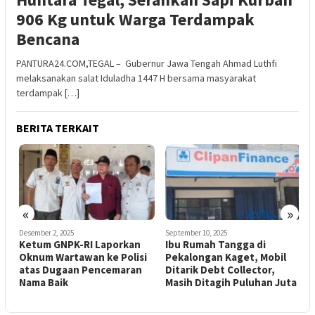
906 Kg untuk Warga Terdampak
Bencana
PANTURA24.COM,TEGAL – Gubernur Jawa Tengah Ahmad Luthfi
melaksanakan salat Iduladha 1447 H bersama masyarakat
terdampak […]
BERITA TERKAIT
«
»
Desember 2, 2025
September 10, 2025
S
Ketum GNPK-RI Laporkan
Ibu Rumah Tangga di
T
Oknum Wartawan ke Polisi
Pekalongan Kaget, Mobil
B
atas Dugaan Pencemaran
Ditarik Debt Collector,
P
Nama Baik
Masih Ditagih Puluhan Juta
B