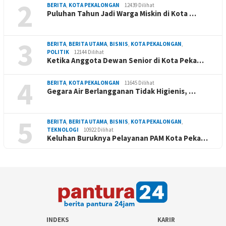
2
BERITA
,
KOTA PEKALONGAN
12439 Dilihat
Puluhan Tahun Jadi Warga Miskin di Kota …
3
BERITA
,
BERITA UTAMA
,
BISNIS
,
KOTA PEKALONGAN
,
POLITIK
12144 Dilihat
Ketika Anggota Dewan Senior di Kota Peka…
4
BERITA
,
KOTA PEKALONGAN
11645 Dilihat
Gegara Air Berlangganan Tidak Higienis, …
5
BERITA
,
BERITA UTAMA
,
BISNIS
,
KOTA PEKALONGAN
,
TEKNOLOGI
10922 Dilihat
Keluhan Buruknya Pelayanan PAM Kota Peka…
INDEKS
KARIR