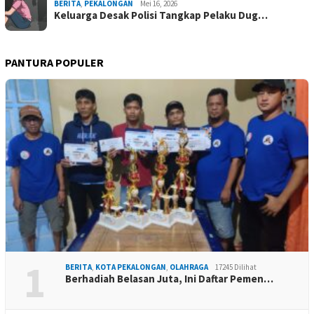
BERITA
,
PEKALONGAN
Mei 16, 2026
Keluarga Desak Polisi Tangkap Pelaku Dug…
PANTURA POPULER
1
BERITA
,
KOTA PEKALONGAN
,
OLAHRAGA
17245 Dilihat
Berhadiah Belasan Juta, Ini Daftar Pemen…