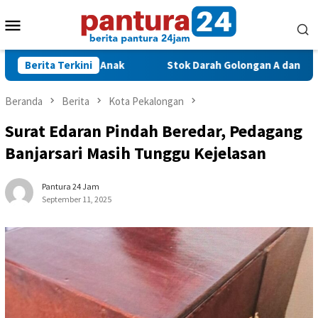
Loncat
Menu
ke
konten
Mobile
Masa Depan Anak
Berita Terkini
Stok Darah Golongan A dan AB di PMI Ko
Beranda
Berita
Kota Pekalongan
Surat Edaran Pindah Beredar, Pedagang
Banjarsari Masih Tunggu Kejelasan
Pantura 24 Jam
September 11, 2025