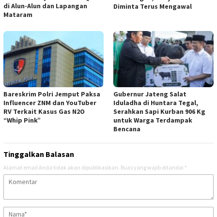
di Alun-Alun dan Lapangan
Diminta Terus Mengawal
Mataram
Bareskrim Polri Jemput Paksa
Gubernur Jateng Salat
Influencer ZNM dan YouTuber
Iduladha di Huntara Tegal,
RV Terkait Kasus Gas N2O
Serahkan Sapi Kurban 906 Kg
“Whip Pink”
untuk Warga Terdampak
Bencana
Tinggalkan Balasan
Alamat email Anda tidak akan dipublikasikan.
Ruas yang wajib ditandai
*