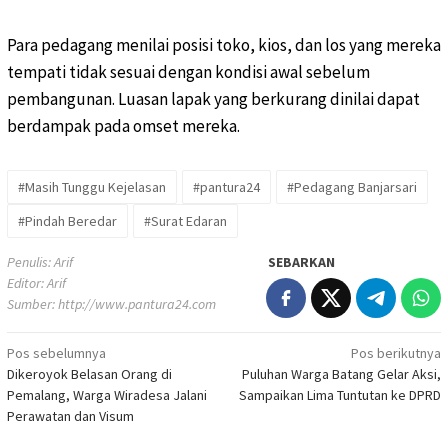
Para pedagang menilai posisi toko, kios, dan los yang mereka
tempati tidak sesuai dengan kondisi awal sebelum
pembangunan. Luasan lapak yang berkurang dinilai dapat
berdampak pada omset mereka.
#Masih Tunggu Kejelasan
#pantura24
#Pedagang Banjarsari
#Pindah Beredar
#Surat Edaran
Penulis: Arif
SEBARKAN
Editor: Arif
Sumber:
http://www.pantura24.com
Pos sebelumnya
Pos berikutnya
Navigasi
Dikeroyok Belasan Orang di
Puluhan Warga Batang Gelar Aksi,
pos
Pemalang, Warga Wiradesa Jalani
Sampaikan Lima Tuntutan ke DPRD
Perawatan dan Visum