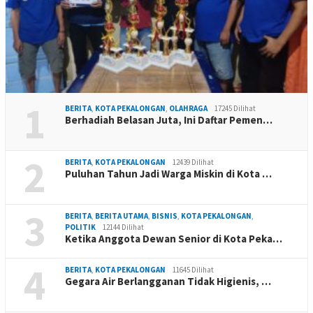
1
BERITA
,
KOTA PEKALONGAN
,
OLAHRAGA
17245 Dilihat
Berhadiah Belasan Juta, Ini Daftar Pemen…
2
BERITA
,
KOTA PEKALONGAN
12439 Dilihat
Puluhan Tahun Jadi Warga Miskin di Kota …
3
BERITA
,
BERITA UTAMA
,
BISNIS
,
KOTA PEKALONGAN
,
POLITIK
12144 Dilihat
Ketika Anggota Dewan Senior di Kota Peka…
4
BERITA
,
KOTA PEKALONGAN
11645 Dilihat
Gegara Air Berlangganan Tidak Higienis, …