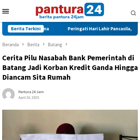
Loncat
Menu
ke
konten
Mobile
gasi Bencana
Berita Terkini
Peringati Hari Lahir Pancasila, Pemkot Pe
Beranda
Berita
Batang
Cerita Pilu Nasabah Bank Pemerintah di
Batang Jadi Korban Kredit Ganda Hingga
Diancam Sita Rumah
Pantura 24 Jam
April 26, 2025