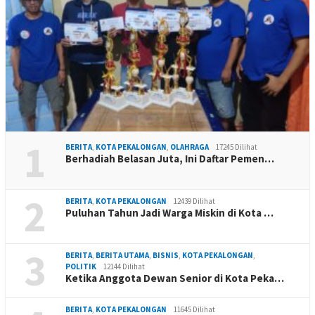
1
BERITA
,
KOTA PEKALONGAN
,
OLAHRAGA
17245 Dilihat
Berhadiah Belasan Juta, Ini Daftar Pemen…
2
BERITA
,
KOTA PEKALONGAN
12439 Dilihat
Puluhan Tahun Jadi Warga Miskin di Kota …
3
BERITA
,
BERITA UTAMA
,
BISNIS
,
KOTA PEKALONGAN
,
POLITIK
12144 Dilihat
Ketika Anggota Dewan Senior di Kota Peka…
BERITA
,
KOTA PEKALONGAN
11645 Dilihat