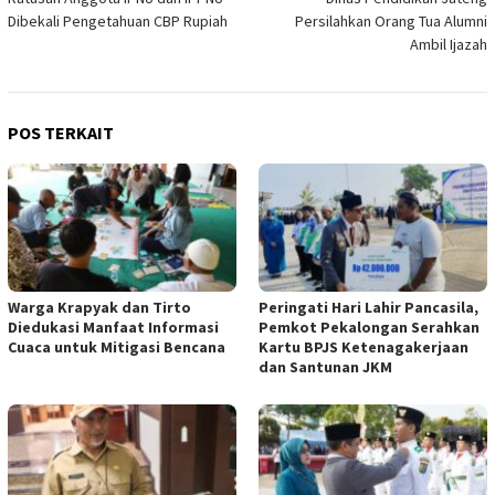
pos
Dibekali Pengetahuan CBP Rupiah
Persilahkan Orang Tua Alumni
Ambil Ijazah
POS TERKAIT
Warga Krapyak dan Tirto
Peringati Hari Lahir Pancasila,
Diedukasi Manfaat Informasi
Pemkot Pekalongan Serahkan
Cuaca untuk Mitigasi Bencana
Kartu BPJS Ketenagakerjaan
dan Santunan JKM