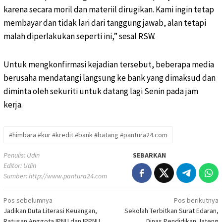
karena secara moril dan materiil dirugikan. Kami ingin tetap
membayar dan tidak lari dari tanggung jawab, alan tetapi
malah diperlakukan seperti ini,” sesal RSW.
Untuk mengkonfirmasi kejadian tersebut, beberapa media
berusaha mendatangi langsung ke bank yang dimaksud dan
diminta oleh sekuriti untuk datang lagi Senin pada jam
kerja.
#himbara #kur #kredit #bank #batang #pantura24.com
Penulis: Udin
SEBARKAN
Editor: Udin
Sumber:
http://www.pantura24.com
Pos sebelumnya
Pos berikutnya
Navigasi
Jadikan Duta Literasi Keuangan,
Sekolah Terbitkan Surat Edaran,
Ratusan Anggota IPNU dan IPPNU
Dinas Pendidikan Jateng