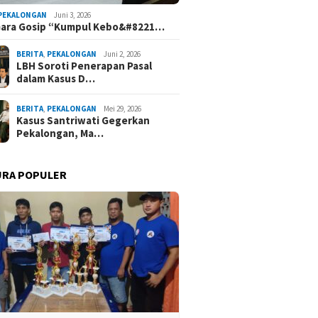
PEKALONGAN
Juni 3, 2026
Gara Gosip “Kumpul Kebo&#8221…
BERITA
,
PEKALONGAN
Juni 2, 2026
LBH Soroti Penerapan Pasal
dalam Kasus D…
BERITA
,
PEKALONGAN
Mei 29, 2026
Kasus Santriwati Gegerkan
Pekalongan, Ma…
URA POPULER