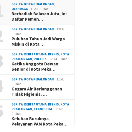
1
BERITA
,
KOTA PEKALONGAN
,
OLAHRAGA
17245 Dilihat
Berhadiah Belasan Juta, Ini
Daftar Pemen…
2
BERITA
,
KOTA PEKALONGAN
12439
Dilihat
rus Faiz -Suyono Tekan
Fallas-Ridwan Siapkan
Raih 53
Puluhan Tahun Jadi Warga
ngguran di Batang
Program ‘Satu Rumah Satu
Pilkada 
Miskin di Kota …
Pekerjaan’ Demi Warga
Suyono
Batang Tak Kerja di Luar
Kemenan
3
BERITA
,
BERITA UTAMA
,
BISNIS
,
KOTA
Daerah
Pernya
PEKALONGAN
,
POLITIK
12144 Dilihat
Ketika Anggota Dewan
Senior di Kota Peka…
4
BERITA
,
KOTA PEKALONGAN
11645
Dilihat
Gegara Air Berlangganan
Tidak Higienis, …
5
BERITA
,
BERITA UTAMA
,
BISNIS
,
KOTA
PEKALONGAN
,
TEKNOLOGI
10922
Dilihat
Keluhan Buruknya
Pelayanan PAM Kota Peka…