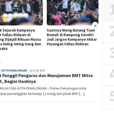
»
k Sejarah Kampanye
Saatnya Wong Batang Tuan
Ini Ju
r Fallas-Ridwan di
Rumah di Kampung Sendiri
Penga
ng Dijejali Ribuan Massa
Jadi Jargon Kampanye Akbar
a Iming-iming Uang dan
Pasangan Fallas-Ridwan
bako
T
,
KOTA PEKALONGAN
Pantura
April 24, 2024
si Panggil Pengurus dan Manajemen BMT Mitra
24
Jam
, Begini Hasilnya
RA24.COM, KOTA PEKALONGAN – Polres Pekalongan Kota
ukan pemanggilan terhadap 12 orang dari pihak BMT […]