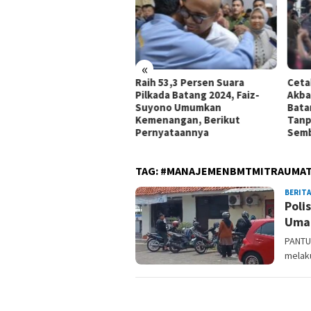
«
las-Ridwan Siapkan
Raih 53,3 Persen Suara
Ceta
gram ‘Satu Rumah Satu
Pilkada Batang 2024, Faiz-
Akba
erjaan’ Demi Warga
Suyono Umumkan
Bata
ang Tak Kerja di Luar
Kemenangan, Berikut
Tanp
erah
Pernyataannya
Sem
TAG:
#MANAJEMENBMTMITRAUMA
BERITA
Poli
Umat
PANTU
melak