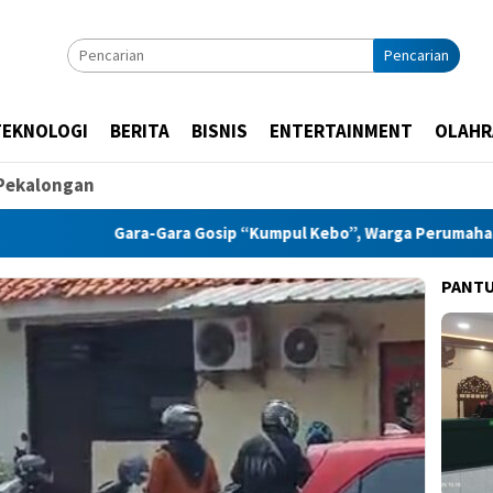
Pencarian
TEKNOLOGI
BERITA
BISNIS
ENTERTAINMENT
OLAHR
Pekalongan
Gara-Gara Gosip “Kumpul Kebo”, Warga Perumahan di Pek
PANT