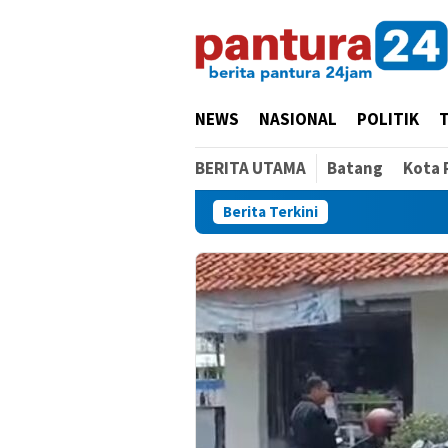
Loncat
ke
konten
NEWS
NASIONAL
POLITIK
BERITA UTAMA
Batang
Kota 
Berita Terkini