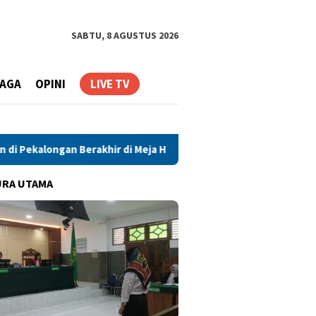
SABTU, 8 AGUSTUS 2026
AGA
OPINI
LIVE TV
alongan Berakhir di Meja Hijau
Polisi Ungkap Kasus Cura
URA UTAMA