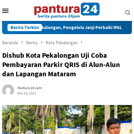
Loncat
Menu
ke
konten
Mobile
 di Pekalongan, Pengelola Janji Perbaiki IPAL
Berita Terkini
LSM Robin
Beranda
Berita
Kota Pekalongan
Dishub Kota Pekalongan Uji Coba
Pembayaran Parkir QRIS di Alun-Alun
dan Lapangan Mataram
Pantura 24 Jam
Mei 30, 2026