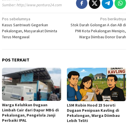
Sumber:
http://www.pantura24.com
Pos sebelumnya
Pos berikutnya
Navigasi
Kasus Santriwati Gegerkan
Stok Darah Golongan A dan AB di
pos
Pekalongan, Masyarakat Diminta
PMI Kota Pekalongan Menipis,
Terus Mengawal
Warga Diimbau Donor Darah
POS TERKAIT
Warga Keluhkan Dugaan
LSM Robin Hood 23 Soroti
Limbah Cair dari Dapur MBG di
Dugaan Penipuan Kavling di
Pekalongan, Pengelola Janji
Pekalongan, Warga Diimbau
Perbaiki IPAL
Lebih Teliti