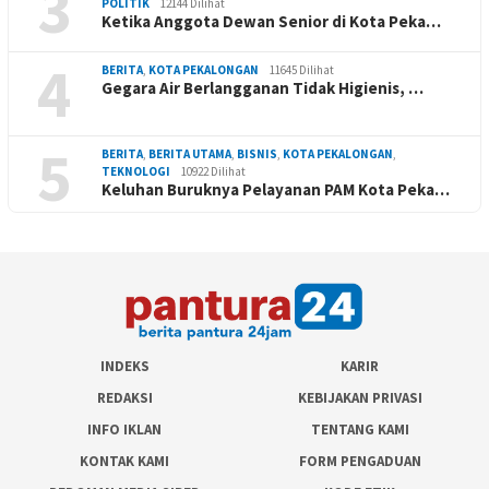
3
POLITIK
12144 Dilihat
Ketika Anggota Dewan Senior di Kota Peka…
4
BERITA
,
KOTA PEKALONGAN
11645 Dilihat
Gegara Air Berlangganan Tidak Higienis, …
5
BERITA
,
BERITA UTAMA
,
BISNIS
,
KOTA PEKALONGAN
,
TEKNOLOGI
10922 Dilihat
Keluhan Buruknya Pelayanan PAM Kota Peka…
INDEKS
KARIR
REDAKSI
KEBIJAKAN PRIVASI
INFO IKLAN
TENTANG KAMI
KONTAK KAMI
FORM PENGADUAN