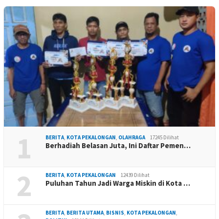
1
BERITA
,
KOTA PEKALONGAN
,
OLAHRAGA
17245 Dilihat
Berhadiah Belasan Juta, Ini Daftar Pemen…
2
BERITA
,
KOTA PEKALONGAN
12439 Dilihat
Puluhan Tahun Jadi Warga Miskin di Kota …
BERITA
,
BERITA UTAMA
,
BISNIS
,
KOTA PEKALONGAN
,