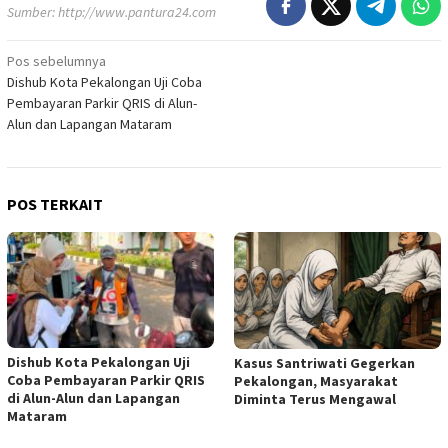
Sumber:
http://www.pantura24.com
Pos sebelumnya
Navigasi
Dishub Kota Pekalongan Uji Coba
pos
Pembayaran Parkir QRIS di Alun-
Alun dan Lapangan Mataram
POS TERKAIT
Dishub Kota Pekalongan Uji
Kasus Santriwati Gegerkan
Coba Pembayaran Parkir QRIS
Pekalongan, Masyarakat
di Alun-Alun dan Lapangan
Diminta Terus Mengawal
Mataram