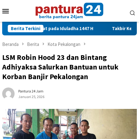
Loncat
Menu
ke
konten
Mobile
asyarakat pada Iduladha 1447 H
Berita Terkini
Takbir Keliling di Kelur
Beranda
Berita
Kota Pekalongan
LSM Robin Hood 23 dan Bintang
Adhiyaksa Salurkan Bantuan untuk
Korban Banjir Pekalongan
Pantura 24 Jam
Januari 25, 2026