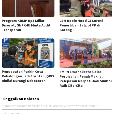
Program KDMP Rp3 Miliar
LSM Robin Hood 23 Soroti
Disorot, GNPK-RI Minta Audit
Penertiban Satpol PP di
Transparan
Batang
Pendapatan Parkir Kota
SMPN 1 Wonokerto Gelar
Pekalongan Jadi Sorotan, QRIS
Perpisahan Penuh Makna,
Dinilai Kurangi Kebocoran
Pelepasan Merpati Jadi Simbol
Raih Cita-Cita
Tinggalkan Balasan
Alamat email Anda tidak akan dipublikasikan.
Ruas yang wajib ditandai
*