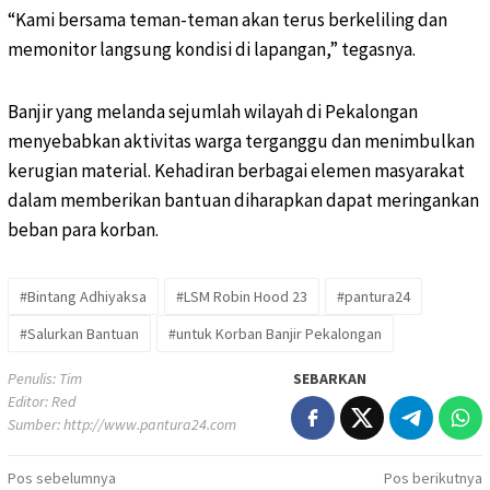
“Kami bersama teman-teman akan terus berkeliling dan
memonitor langsung kondisi di lapangan,” tegasnya.
Banjir yang melanda sejumlah wilayah di Pekalongan
menyebabkan aktivitas warga terganggu dan menimbulkan
kerugian material. Kehadiran berbagai elemen masyarakat
dalam memberikan bantuan diharapkan dapat meringankan
beban para korban.
#Bintang Adhiyaksa
#LSM Robin Hood 23
#pantura24
#Salurkan Bantuan
#untuk Korban Banjir Pekalongan
Penulis: Tim
SEBARKAN
Editor: Red
Sumber:
http://www.pantura24.com
Pos sebelumnya
Pos berikutnya
Navigasi