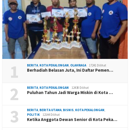
1
BERITA
,
KOTA PEKALONGAN
,
OLAHRAGA
17241 Dilihat
Berhadiah Belasan Juta, Ini Daftar Pemen…
2
BERITA
,
KOTA PEKALONGAN
12438 Dilihat
Puluhan Tahun Jadi Warga Miskin di Kota …
3
BERITA
,
BERITA UTAMA
,
BISNIS
,
KOTA PEKALONGAN
,
POLITIK
12144 Dilihat
Ketika Anggota Dewan Senior di Kota Peka…