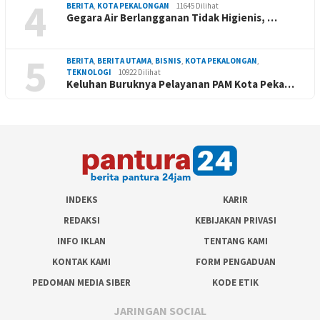
4
BERITA
,
KOTA PEKALONGAN
11645 Dilihat
Gegara Air Berlangganan Tidak Higienis, …
5
BERITA
,
BERITA UTAMA
,
BISNIS
,
KOTA PEKALONGAN
,
TEKNOLOGI
10922 Dilihat
Keluhan Buruknya Pelayanan PAM Kota Peka…
INDEKS
KARIR
REDAKSI
KEBIJAKAN PRIVASI
INFO IKLAN
TENTANG KAMI
KONTAK KAMI
FORM PENGADUAN
PEDOMAN MEDIA SIBER
KODE ETIK
JARINGAN SOCIAL