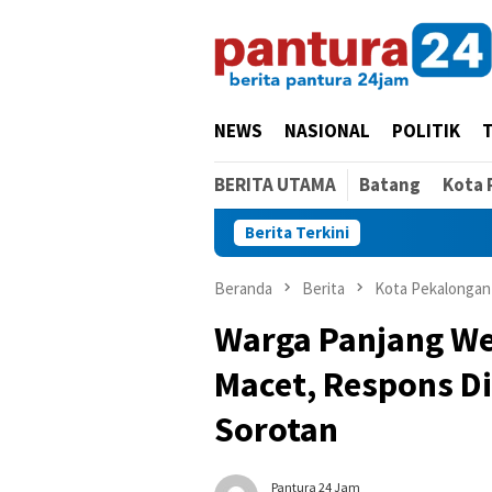
Loncat
ke
konten
NEWS
NASIONAL
POLITIK
BERITA UTAMA
Batang
Kota 
Berita Terkini
Ing
Beranda
Berita
Kota Pekalongan
Warga Panjang We
Macet, Respons D
Sorotan
Pantura 24 Jam