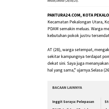
keluar,Selasa (26/08/25).
PANTURA24.COM, KOTA PEKAL
Kecamatan Pekalongan Utara, Kota
PDAM semakin meluas. Warga meni
kebutuhan pokok justru tersenda
AT (28), warga setempat, mengaku
sekitar kampungnya terdapat pom
dekat sini. Saya juga menanyakan
hal yang sama,” ujarnya.Selasa (26
BACAAN LAINNYA
Inggit Soraya: Pelepasan
St