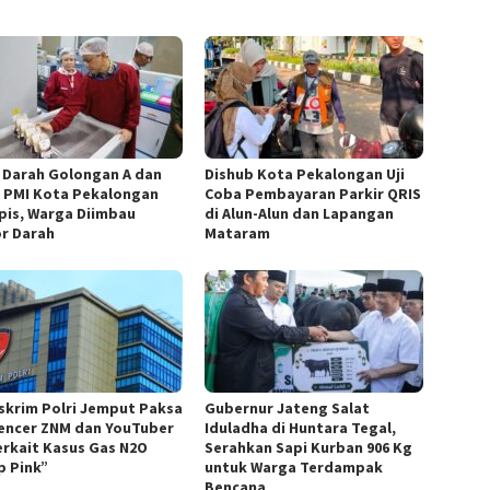
 Darah Golongan A dan
Dishub Kota Pekalongan Uji
i PMI Kota Pekalongan
Coba Pembayaran Parkir QRIS
pis, Warga Diimbau
di Alun-Alun dan Lapangan
r Darah
Mataram
skrim Polri Jemput Paksa
Gubernur Jateng Salat
uencer ZNM dan YouTuber
Iduladha di Huntara Tegal,
erkait Kasus Gas N2O
Serahkan Sapi Kurban 906 Kg
p Pink”
untuk Warga Terdampak
Bencana