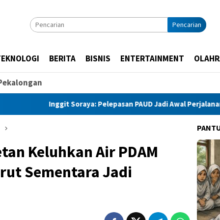
Pencarian
TEKNOLOGI
BERITA
BISNIS
ENTERTAINMENT
OLAHR
Pekalongan
git Soraya: Pelepasan PAUD Jadi Awal Perjalanan Menuju Masa De
PANT
tan Keluhkan Air PDAM
irut Sementara Jadi