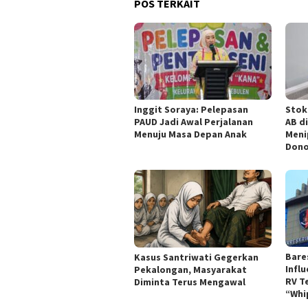
POS TERKAIT
Inggit Soraya: Pelepasan
Stok
PAUD Jadi Awal Perjalanan
AB d
Menuju Masa Depan Anak
Meni
Dono
Bare
Kasus Santriwati Gegerkan
Infl
Pekalongan, Masyarakat
RV T
Diminta Terus Mengawal
“Whi