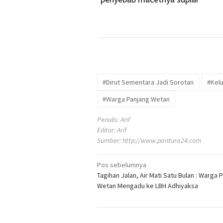
#Dirut Sementara Jadi Sorotan
#Kel
#Warga Panjang Wetan
Penulis: Arif
Editor: Arif
Sumber:
http://www.pantura24.com
Pos sebelumnya
Navigasi
Tagihan Jalan, Air Mati Satu Bulan : Warga 
pos
Wetan Mengadu ke LBH Adhiyaksa