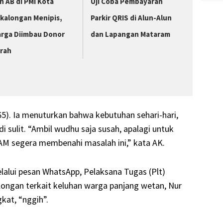
n AB di PMI Kota
Uji Coba Pembayaran
kalongan Menipis,
Parkir QRIS di Alun-Alun
rga Diimbau Donor
dan Lapangan Mataram
rah
5). Ia menuturkan bahwa kebutuhan sehari-hari,
 sulit. “Ambil wudhu saja susah, apalagi untuk
AM segera membenahi masalah ini,” kata AK.
alui pesan WhatsApp, Pelaksana Tugas (Plt)
ngan terkait keluhan warga panjang wetan, Nur
kat, “nggih”.