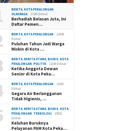
1
BERITA
,
KOTA PEKALONGAN
,
OLAHRAGA
17245 Dilihat
Berhadiah Belasan Juta, Ini
Daftar Pemen…
2
BERITA
,
KOTA PEKALONGAN
12439
Dilihat
Puluhan Tahun Jadi Warga
Miskin di Kota …
3
BERITA
,
BERITA UTAMA
,
BISNIS
,
KOTA
PEKALONGAN
,
POLITIK
12144 Dilihat
Ketika Anggota Dewan
Senior di Kota Peka…
4
BERITA
,
KOTA PEKALONGAN
11645
Dilihat
Gegara Air Berlangganan
Tidak Higienis, …
5
BERITA
,
BERITA UTAMA
,
BISNIS
,
KOTA
PEKALONGAN
,
TEKNOLOGI
10922
Dilihat
Keluhan Buruknya
Pelayanan PAM Kota Peka…