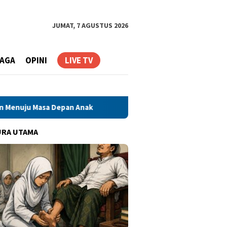
JUMAT, 7 AGUSTUS 2026
AGA
OPINI
LIVE TV
pan Anak
Stok Darah Golongan A dan AB di PMI Kota Peka
URA UTAMA