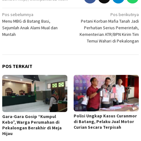
Pos sebelumnya
Pos berikutnya
Navigasi
Menu MBG di Batang Basi,
Petani Korban Mafia Tanah Jadi
pos
Sejumlah Anak Alami Mual dan
Perhatian Serius Pemerintah,
Muntah
Kementerian ATR/BPN Kirim Tim
Temui Wahari di Pekalongan
POS TERKAIT
Polisi Ungkap Kasus Curanmor
Gara-Gara Gosip “Kumpul
di Batang, Pelaku Jual Motor
Kebo”, Warga Perumahan di
Curian Secara Terpisah
Pekalongan Berakhir di Meja
Hijau