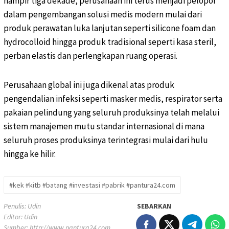
hampir tiga dekade, perusahaan ini terus menjadi pelopor
dalam pengembangan solusi medis modern mulai dari
produk perawatan luka lanjutan seperti silicone foam dan
hydrocolloid hingga produk tradisional seperti kasa steril,
perban elastis dan perlengkapan ruang operasi.
Perusahaan global ini juga dikenal atas produk
pengendalian infeksi seperti masker medis, respirator serta
pakaian pelindung yang seluruh produksinya telah melalui
sistem manajemen mutu standar internasional di mana
seluruh proses produksinya terintegrasi mulai dari hulu
hingga ke hilir.
#kek #kitb #batang #investasi #pabrik #pantura24.com
Penulis: Udin
SEBARKAN
Editor: Udin
Sumber:
http://www.pantura24.com