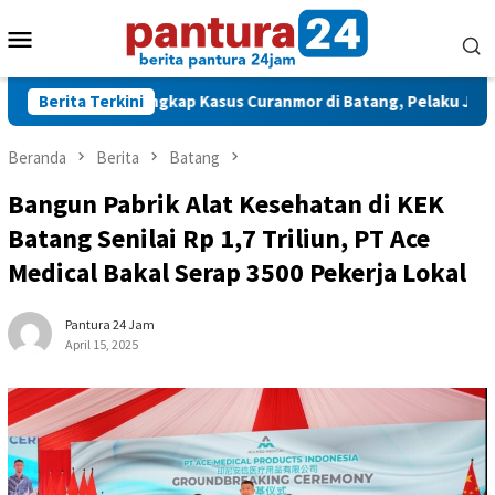
Loncat
Menu
ke
konten
Mobile
Polisi Ungkap Kasus Curanmor di Batang, Pelaku Jual Motor Curi
Berita Terkini
Beranda
Berita
Batang
Bangun Pabrik Alat Kesehatan di KEK
Batang Senilai Rp 1,7 Triliun, PT Ace
Medical Bakal Serap 3500 Pekerja Lokal
Pantura 24 Jam
April 15, 2025