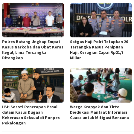
Polres Batang Ungkap Empat
Satgas Haji Polri Tetapkan 26
Kasus Narkoba dan Obat Keras
Tersangka Kasus Penipuan
Ilegal, Lima Tersangka
Haji, Kerugian Capai Rp21,7
Ditangkap
Miliar
LBH Soroti Penerapan Pasal
Warga Krapyak dan Tirto
dalam Kasus Dugaan
Diedukasi Manfaat Informasi
Kekerasan Seksual di Ponpes
Cuaca untuk Mitigasi Bencana
Pekalongan