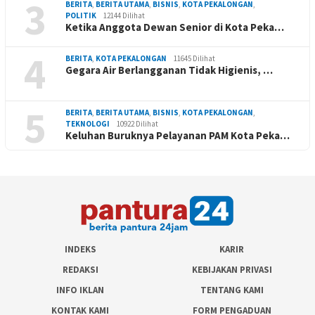
3
BERITA
,
BERITA UTAMA
,
BISNIS
,
KOTA PEKALONGAN
,
POLITIK
12144 Dilihat
Ketika Anggota Dewan Senior di Kota Peka…
4
BERITA
,
KOTA PEKALONGAN
11645 Dilihat
Gegara Air Berlangganan Tidak Higienis, …
5
BERITA
,
BERITA UTAMA
,
BISNIS
,
KOTA PEKALONGAN
,
TEKNOLOGI
10922 Dilihat
Keluhan Buruknya Pelayanan PAM Kota Peka…
INDEKS
KARIR
REDAKSI
KEBIJAKAN PRIVASI
INFO IKLAN
TENTANG KAMI
KONTAK KAMI
FORM PENGADUAN