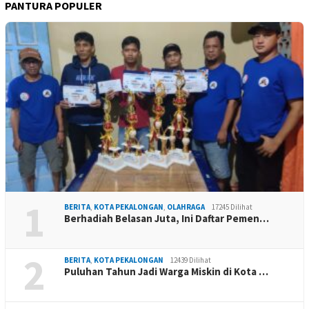
PANTURA POPULER
1
BERITA
,
KOTA PEKALONGAN
,
OLAHRAGA
17245 Dilihat
Berhadiah Belasan Juta, Ini Daftar Pemen…
2
BERITA
,
KOTA PEKALONGAN
12439 Dilihat
Puluhan Tahun Jadi Warga Miskin di Kota …