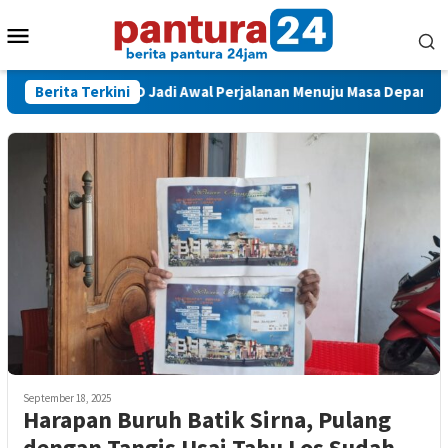
Loncat
Menu
ke
konten
Mobile
Pelepasan PAUD Jadi Awal Perjalanan Menuju Masa Depan Anak
Berita Terkini
September 18, 2025
Harapan Buruh Batik Sirna, Pulang
dengan Tangis Usai Tahu Los Sudah