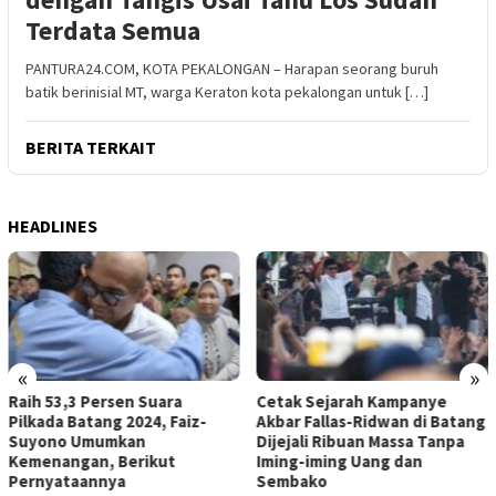
Terdata Semua
PANTURA24.COM, KOTA PEKALONGAN – Harapan seorang buruh
batik berinisial MT, warga Keraton kota pekalongan untuk […]
BERITA TERKAIT
HEADLINES
«
»
Cetak Sejarah Kampanye
Saatnya Wong Batang Tuan
Akbar Fallas-Ridwan di Batang
Rumah di Kampung Sendiri
Dijejali Ribuan Massa Tanpa
Jadi Jargon Kampanye Akbar
Iming-iming Uang dan
Pasangan Fallas-Ridwan
Sembako