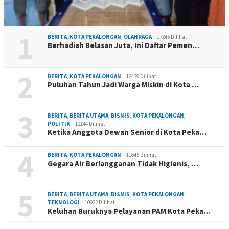
1
BERITA
,
KOTA PEKALONGAN
,
OLAHRAGA
17245 Dilihat
Berhadiah Belasan Juta, Ini Daftar Pemen…
2
BERITA
,
KOTA PEKALONGAN
12439 Dilihat
Puluhan Tahun Jadi Warga Miskin di Kota …
3
BERITA
,
BERITA UTAMA
,
BISNIS
,
KOTA PEKALONGAN
,
POLITIK
12144 Dilihat
Ketika Anggota Dewan Senior di Kota Peka…
4
BERITA
,
KOTA PEKALONGAN
11645 Dilihat
Gegara Air Berlangganan Tidak Higienis, …
5
BERITA
,
BERITA UTAMA
,
BISNIS
,
KOTA PEKALONGAN
,
TEKNOLOGI
10922 Dilihat
Keluhan Buruknya Pelayanan PAM Kota Peka…