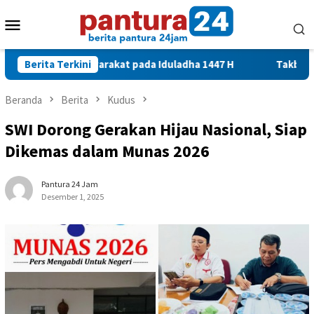
Loncat
Menu
ke
konten
Mobile
ntuk Masyarakat pada Iduladha 1447 H
Berita Terkini
Takbir Keliling d
Beranda
Berita
Kudus
SWI Dorong Gerakan Hijau Nasional, Siap
Dikemas dalam Munas 2026
Pantura 24 Jam
Desember 1, 2025