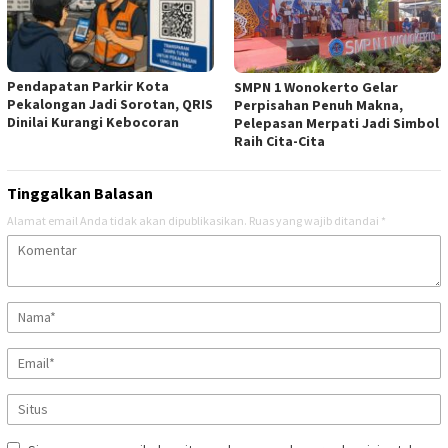
Pendapatan Parkir Kota
SMPN 1 Wonokerto Gelar
Pekalongan Jadi Sorotan, QRIS
Perpisahan Penuh Makna,
Dinilai Kurangi Kebocoran
Pelepasan Merpati Jadi Simbol
Raih Cita-Cita
Tinggalkan Balasan
Alamat email Anda tidak akan dipublikasikan.
Ruas yang wajib ditandai
*