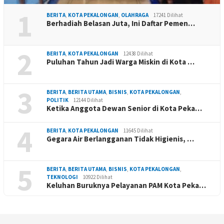
1
BERITA
,
KOTA PEKALONGAN
,
OLAHRAGA
17241 Dilihat
Berhadiah Belasan Juta, Ini Daftar Pemen…
2
BERITA
,
KOTA PEKALONGAN
12438 Dilihat
Puluhan Tahun Jadi Warga Miskin di Kota …
3
BERITA
,
BERITA UTAMA
,
BISNIS
,
KOTA PEKALONGAN
,
POLITIK
12144 Dilihat
Ketika Anggota Dewan Senior di Kota Peka…
4
BERITA
,
KOTA PEKALONGAN
11645 Dilihat
Gegara Air Berlangganan Tidak Higienis, …
5
BERITA
,
BERITA UTAMA
,
BISNIS
,
KOTA PEKALONGAN
,
TEKNOLOGI
10922 Dilihat
Keluhan Buruknya Pelayanan PAM Kota Peka…