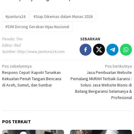
#pantura24
#Siap Dikemas dalam Munas 2026
#SWI Dorong Gerakan Hijau Nasional
Penulis: Tim
SEBARKAN
Editor: Red
Sumber:
http://www.pantura24.com
Pos sebelumnya
Pos berikutnya
Navigasi
Respons Cepat: Kapolri Turunkan
Jasa Pembuatan Website
pos
Kekuatan Penuh Tangani Bencana
Pemalang MURAH Terbaik Garansi :
di Aceh, Sumut, dan Sumbar
Solusi Jasa Website Bisnis di
Batang Bergaransi Selamanya &
Profesional
POS TERKAIT