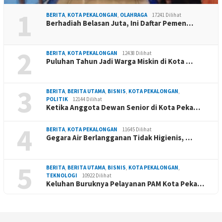
1
BERITA
,
KOTA PEKALONGAN
,
OLAHRAGA
17241 Dilihat
Berhadiah Belasan Juta, Ini Daftar Pemen…
2
BERITA
,
KOTA PEKALONGAN
12438 Dilihat
Puluhan Tahun Jadi Warga Miskin di Kota …
3
BERITA
,
BERITA UTAMA
,
BISNIS
,
KOTA PEKALONGAN
,
POLITIK
12144 Dilihat
Ketika Anggota Dewan Senior di Kota Peka…
4
BERITA
,
KOTA PEKALONGAN
11645 Dilihat
Gegara Air Berlangganan Tidak Higienis, …
5
BERITA
,
BERITA UTAMA
,
BISNIS
,
KOTA PEKALONGAN
,
TEKNOLOGI
10922 Dilihat
Keluhan Buruknya Pelayanan PAM Kota Peka…