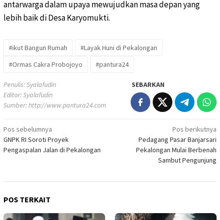
antarwarga dalam upaya mewujudkan masa depan yang
lebih baik di Desa Karyomukti.
#ikut Bangun Rumah
#Layak Huni di Pekalongan
#Ormas Cakra Probojoyo
#pantura24
Penulis: Syalafudin
SEBARKAN
Editor: Syalafudin
Sumber:
http://www.pantura24.com
Pos sebelumnya
Pos berikutnya
Navigasi
GNPK RI Soroti Proyek
Pedagang Pasar Banjarsari
pos
Pengaspalan Jalan di Pekalongan
Pekalongan Mulai Berbenah
Sambut Pengunjung
POS TERKAIT