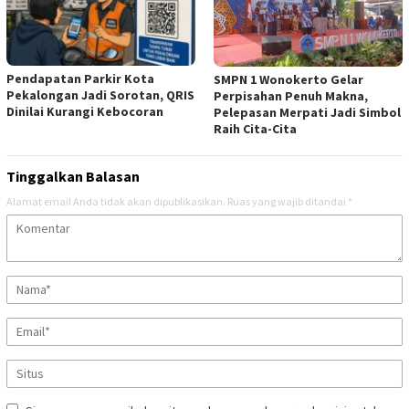
Pendapatan Parkir Kota
SMPN 1 Wonokerto Gelar
Pekalongan Jadi Sorotan, QRIS
Perpisahan Penuh Makna,
Dinilai Kurangi Kebocoran
Pelepasan Merpati Jadi Simbol
Raih Cita-Cita
Tinggalkan Balasan
Alamat email Anda tidak akan dipublikasikan.
Ruas yang wajib ditandai
*