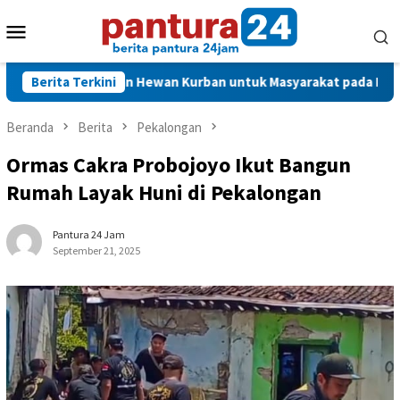
Loncat
Menu
ke
konten
Mobile
Polri Salurkan Hewan Kurban untuk Masyarakat pada Iduladha 144
Berita Terkini
Beranda
Berita
Pekalongan
Ormas Cakra Probojoyo Ikut Bangun
Rumah Layak Huni di Pekalongan
Pantura 24 Jam
September 21, 2025