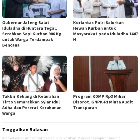
Gubernur Jateng Salat
Korlantas Polri Salurkan
Iduladha di Huntara Tegal,
Hewan Kurban untuk
Serahkan Sapi Kurban 906 Kg
Masyarakat pada Iduladha 1447
untuk Warga Terdampak
H
Bencana
Takbir Keliling di Kelurahan
Program KDMP Rp3 Miliar
Tirto Semarakkan Syiar Idul
Disorot, GNPK-RI Minta Audit
Adha dan Pererat Kerukunan
Transparan
Warga
Tinggalkan Balasan
Alamat email Anda tidak akan dipublikasikan.
Ruas yang wajib ditandai
*