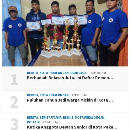
1
BERITA
,
KOTA PEKALONGAN
,
OLAHRAGA
17245 Dilihat
Berhadiah Belasan Juta, Ini Daftar Pemen…
2
BERITA
,
KOTA PEKALONGAN
12439 Dilihat
Puluhan Tahun Jadi Warga Miskin di Kota …
3
BERITA
,
BERITA UTAMA
,
BISNIS
,
KOTA PEKALONGAN
,
POLITIK
12144 Dilihat
Ketika Anggota Dewan Senior di Kota Peka…