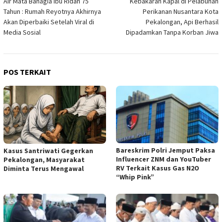
Air Mata Bahagia Ibu Ridah 75
Kebakaran Kapal di Pelabuhan
pos
Tahun : Rumah Reyotnya Akhirnya
Perikanan Nusantara Kota
Akan Diperbaiki Setelah Viral di
Pekalongan, Api Berhasil
Media Sosial
Dipadamkan Tanpa Korban Jiwa
POS TERKAIT
Bareskrim Polri Jemput Paksa
Kasus Santriwati Gegerkan
Influencer ZNM dan YouTuber
Pekalongan, Masyarakat
RV Terkait Kasus Gas N2O
Diminta Terus Mengawal
“Whip Pink”