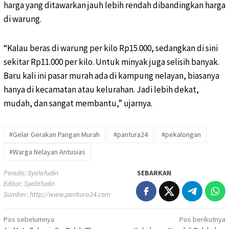
harga yang ditawarkan jauh lebih rendah dibandingkan harga
di warung.
“Kalau beras di warung per kilo Rp15.000, sedangkan di sini
sekitar Rp11.000 per kilo. Untuk minyak juga selisih banyak.
Baru kali ini pasar murah ada di kampung nelayan, biasanya
hanya di kecamatan atau kelurahan. Jadi lebih dekat,
mudah, dan sangat membantu,” ujarnya.
#Gelar Gerakan Pangan Murah
#pantura24
#pekalongan
#Warga Nelayan Antusias
Penulis: Syalafudin
SEBARKAN
Editor: Syalafudin
Sumber:
http://www.pantura24.com
Pos sebelumnya
Pos berikutnya
Navigasi