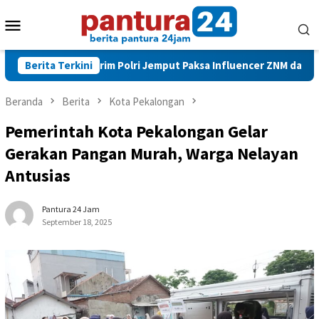
Loncat
Menu
ke
konten
Mobile
Bareskrim Polri Jemput Paksa Influencer ZNM dan YouTuber R
Berita Terkini
Beranda
Berita
Kota Pekalongan
Pemerintah Kota Pekalongan Gelar
Gerakan Pangan Murah, Warga Nelayan
Antusias
Pantura 24 Jam
September 18, 2025