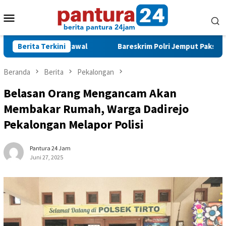
Loncat
Menu
ke
konten
Mobile
Terus Mengawal
Berita Terkini
Bareskrim Polri Jemput Paksa Influencer
Beranda
Berita
Pekalongan
Belasan Orang Mengancam Akan
Membakar Rumah, Warga Dadirejo
Pekalongan Melapor Polisi
Pantura 24 Jam
Juni 27, 2025