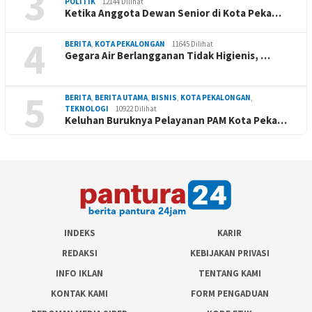
3
POLITIK
12144 Dilihat
Ketika Anggota Dewan Senior di Kota Peka…
4
BERITA
,
KOTA PEKALONGAN
11645 Dilihat
Gegara Air Berlangganan Tidak Higienis, …
5
BERITA
,
BERITA UTAMA
,
BISNIS
,
KOTA PEKALONGAN
,
TEKNOLOGI
10922 Dilihat
Keluhan Buruknya Pelayanan PAM Kota Peka…
INDEKS
KARIR
REDAKSI
KEBIJAKAN PRIVASI
INFO IKLAN
TENTANG KAMI
KONTAK KAMI
FORM PENGADUAN