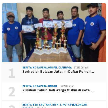
1
BERITA
,
KOTA PEKALONGAN
,
OLAHRAGA
17245 Dilihat
Berhadiah Belasan Juta, Ini Daftar Pemen…
2
BERITA
,
KOTA PEKALONGAN
12439 Dilihat
Puluhan Tahun Jadi Warga Miskin di Kota …
BERITA
,
BERITA UTAMA
,
BISNIS
,
KOTA PEKALONGAN
,