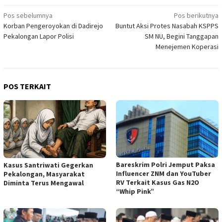
Pos sebelumnya
Pos berikutnya
Navigasi
Korban Pengeroyokan di Dadirejo
Buntut Aksi Protes Nasabah KSPPS
pos
Pekalongan Lapor Polisi
SM NU, Begini Tanggapan
Menejemen Koperasi
POS TERKAIT
Bareskrim Polri Jemput Paksa
Kasus Santriwati Gegerkan
Influencer ZNM dan YouTuber
Pekalongan, Masyarakat
RV Terkait Kasus Gas N2O
Diminta Terus Mengawal
“Whip Pink”