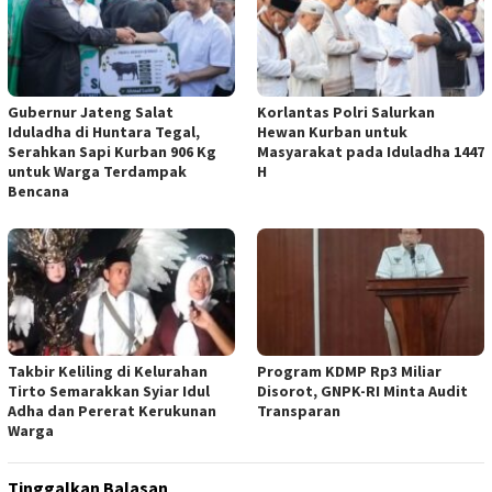
Gubernur Jateng Salat
Korlantas Polri Salurkan
Iduladha di Huntara Tegal,
Hewan Kurban untuk
Serahkan Sapi Kurban 906 Kg
Masyarakat pada Iduladha 1447
untuk Warga Terdampak
H
Bencana
Takbir Keliling di Kelurahan
Program KDMP Rp3 Miliar
Tirto Semarakkan Syiar Idul
Disorot, GNPK-RI Minta Audit
Adha dan Pererat Kerukunan
Transparan
Warga
Tinggalkan Balasan