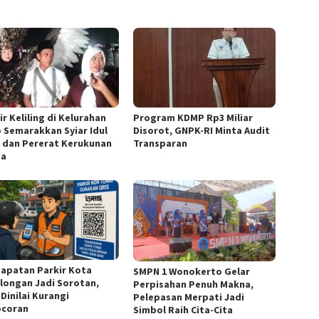
r Keliling di Kelurahan
Program KDMP Rp3 Miliar
o Semarakkan Syiar Idul
Disorot, GNPK-RI Minta Audit
 dan Pererat Kerukunan
Transparan
ga
apatan Parkir Kota
SMPN 1 Wonokerto Gelar
longan Jadi Sorotan,
Perpisahan Penuh Makna,
Dinilai Kurangi
Pelepasan Merpati Jadi
coran
Simbol Raih Cita-Cita