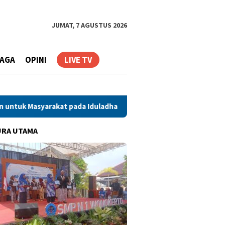
JUMAT, 7 AGUSTUS 2026
AGA
OPINI
LIVE TV
kat pada Iduladha 1447 H
Takbir Keliling di Kelurahan T
URA UTAMA