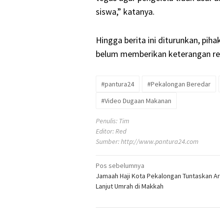
siswa,” katanya.
Hingga berita ini diturunkan, pi
belum memberikan keterangan resm
#pantura24
#Pekalongan Beredar
#Video Dugaan Makanan
Penulis: Tim
Editor: Red
Sumber:
http://www.pantura24.com
Pos sebelumnya
Navigasi
Jamaah Haji Kota Pekalongan Tuntaskan Ar
pos
Lanjut Umrah di Makkah