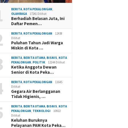
1
BERITA
,
KOTA PEKALONGAN
,
OLAHRAGA
17241 Dilihat
Berhadiah Belasan Juta, Ini
Daftar Pemen…
2
BERITA
,
KOTA PEKALONGAN
12438
Dilihat
Puluhan Tahun Jadi Warga
Miskin di Kota …
3
BERITA
,
BERITA UTAMA
,
BISNIS
,
KOTA
PEKALONGAN
,
POLITIK
12144 Dilihat
Ketika Anggota Dewan
Senior di Kota Peka…
4
BERITA
,
KOTA PEKALONGAN
11645
Dilihat
Gegara Air Berlangganan
Tidak Higienis, …
5
BERITA
,
BERITA UTAMA
,
BISNIS
,
KOTA
PEKALONGAN
,
TEKNOLOGI
10922
Dilihat
Keluhan Buruknya
Pelayanan PAM Kota Peka…