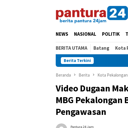
Loncat
ke
konten
NEWS
NASIONAL
POLITIK
BERITA UTAMA
Batang
Kota 
Berita Terkini
Beranda
Berita
Kota Pekalongan
Video Dugaan Mak
MBG Pekalongan Be
Pengawasan
Pantura 24 Jam