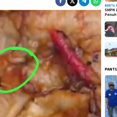
BERITA
,
SMPN 1
Penuh
PANT