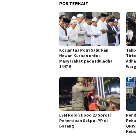
POS TERKAIT
Korlantas Polri Salurkan
Takbi
Hewan Kurban untuk
Tirt
Masyarakat pada Iduladha
Adha
1447 H
War
LSM Robin Hood 23 Soroti
Pend
Penertiban Satpol PP di
Peka
Batang
QRIS 
Kebo