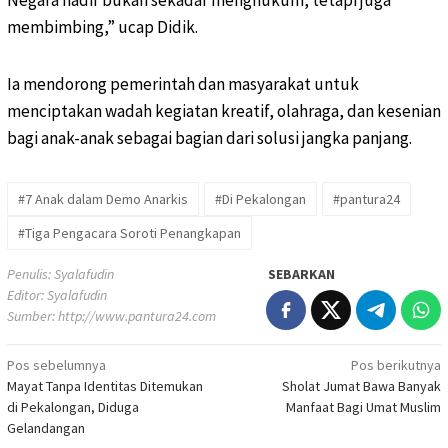
Negara hadir bukan sekadar menghukum, tetapi juga
membimbing,” ucap Didik.
Ia mendorong pemerintah dan masyarakat untuk
menciptakan wadah kegiatan kreatif, olahraga, dan kesenian
bagi anak-anak sebagai bagian dari solusi jangka panjang.
#7 Anak dalam Demo Anarkis
#Di Pekalongan
#pantura24
#Tiga Pengacara Soroti Penangkapan
Penulis: Syalafudin
SEBARKAN
Editor: Syalafudin
Sumber:
http://www.pantura24.com
Pos sebelumnya
Pos berikutnya
Navigasi
Mayat Tanpa Identitas Ditemukan
Sholat Jumat Bawa Banyak
pos
di Pekalongan, Diduga
Manfaat Bagi Umat Muslim
Gelandangan