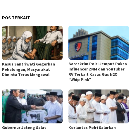
POS TERKAIT
Bareskrim Polri Jemput Paksa
Kasus Santriwati Gegerkan
Influencer ZNM dan YouTuber
Pekalongan, Masyarakat
RV Terkait Kasus Gas N2O
Diminta Terus Mengawal
“Whip Pink”
Gubernur Jateng Salat
Korlantas Polri Salurkan