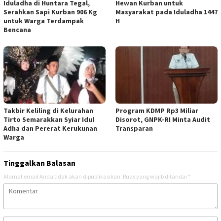
Iduladha di Huntara Tegal,
Hewan Kurban untuk
Serahkan Sapi Kurban 906 Kg
Masyarakat pada Iduladha 1447
untuk Warga Terdampak
H
Bencana
Takbir Keliling di Kelurahan
Program KDMP Rp3 Miliar
Tirto Semarakkan Syiar Idul
Disorot, GNPK-RI Minta Audit
Adha dan Pererat Kerukunan
Transparan
Warga
Tinggalkan Balasan
Alamat email Anda tidak akan dipublikasikan.
Ruas yang wajib ditandai
*