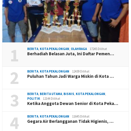
1
BERITA
,
KOTA PEKALONGAN
,
OLAHRAGA
17245 Dilihat
Berhadiah Belasan Juta, Ini Daftar Pemen…
2
BERITA
,
KOTA PEKALONGAN
12439 Dilihat
Puluhan Tahun Jadi Warga Miskin di Kota …
3
BERITA
,
BERITA UTAMA
,
BISNIS
,
KOTA PEKALONGAN
,
POLITIK
12144 Dilihat
Ketika Anggota Dewan Senior di Kota Peka…
4
BERITA
,
KOTA PEKALONGAN
11645 Dilihat
Gegara Air Berlangganan Tidak Higienis, …