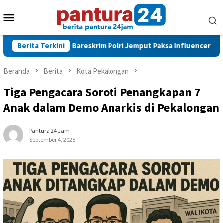
Loncat
Menu
ke
konten
Mobile
al
Berita Terkini
Bareskrim Polri Jemput Paksa Influencer ZNM dan You
Beranda
Berita
Kota Pekalongan
Tiga Pengacara Soroti Penangkapan 7
Anak dalam Demo Anarkis di Pekalongan
Pantura 24 Jam
September 4, 2025