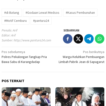
#di Batang
#Godaan Lewat Medsos
#Kasus Pembunuhan
#Motif Cemburu
#pantura24
Penulis: Arif
SEBARKAN
Editor: Arif
Sumber:
http://www.pantura24.com
Pos sebelumnya
Pos berikutnya
Navigasi
Polres Pekalongan Tangkap Pria
Warga Keluhkan Pembuangan
pos
Bawa Sabu di Karangdadap
Limbah Pabrik Jean di Sapugarut
POS TERKAIT