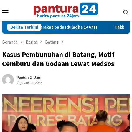
Loncat
Menu
ke
konten
Mobile
untuk Masyarakat pada Iduladha 1447 H
Berita Terkini
Takbir Keliling d
Beranda
Berita
Batang
Kasus Pembunuhan di Batang, Motif
Cemburu dan Godaan Lewat Medsos
Pantura 24 Jam
Agustus 11, 2025