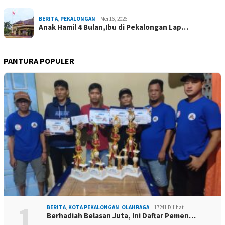
BERITA
,
PEKALONGAN
Mei 16, 2026
Anak Hamil 4 Bulan,Ibu di Pekalongan Lap…
PANTURA POPULER
1
BERITA
,
KOTA PEKALONGAN
,
OLAHRAGA
17241 Dilihat
Berhadiah Belasan Juta, Ini Daftar Pemen…