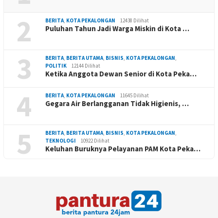
2
BERITA
,
KOTA PEKALONGAN
12438 Dilihat
Puluhan Tahun Jadi Warga Miskin di Kota …
3
BERITA
,
BERITA UTAMA
,
BISNIS
,
KOTA PEKALONGAN
,
POLITIK
12144 Dilihat
Ketika Anggota Dewan Senior di Kota Peka…
4
BERITA
,
KOTA PEKALONGAN
11645 Dilihat
Gegara Air Berlangganan Tidak Higienis, …
5
BERITA
,
BERITA UTAMA
,
BISNIS
,
KOTA PEKALONGAN
,
TEKNOLOGI
10922 Dilihat
Keluhan Buruknya Pelayanan PAM Kota Peka…